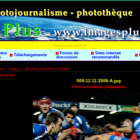
Écrire un article
otos
Forum de
Sites internet
Téléchargements
s
discussion
recommandés
il
>
Galerie
>
SPORTS EQUIPES - RUGBY
rie photo
009-11:11:2006-A.jpg
Revenir à l'album
|
Diaporama