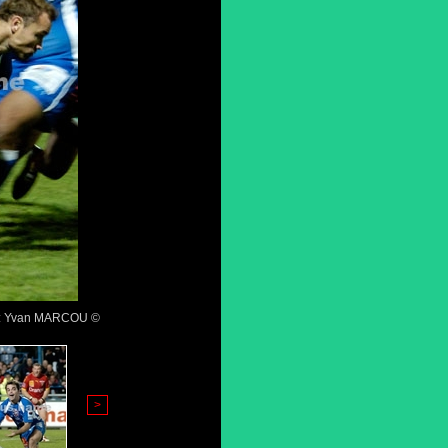
oto: Yvan MARCOU ©
>