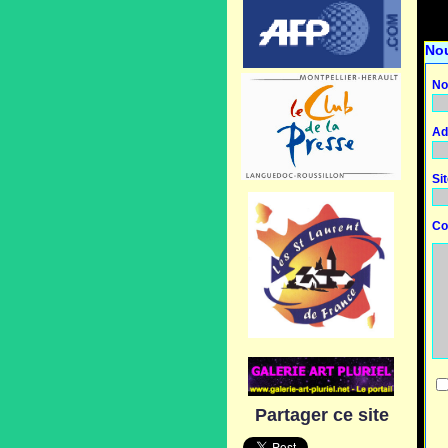
No
No
Ad
Si
Co
Partager ce site