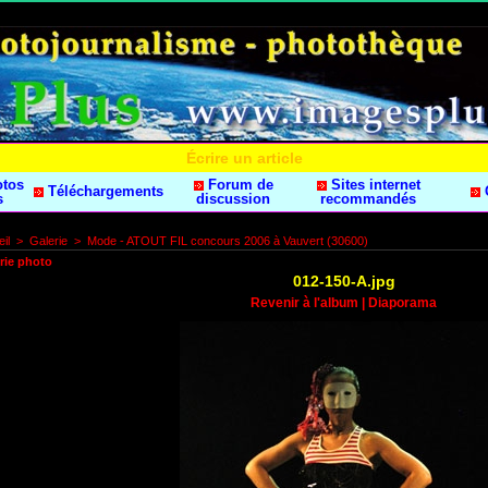
Écrire un article
otos
Forum de
Sites internet
Téléchargements
s
discussion
recommandés
il
>
Galerie
>
Mode - ATOUT FIL concours 2006 à Vauvert (30600)
rie photo
012-150-A.jpg
Revenir à l'album
|
Diaporama