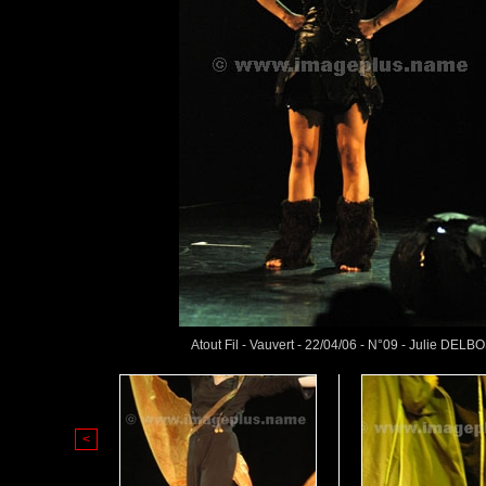
Atout Fil - Vauvert - 22/04/06 - N°09 - Julie DELB
<