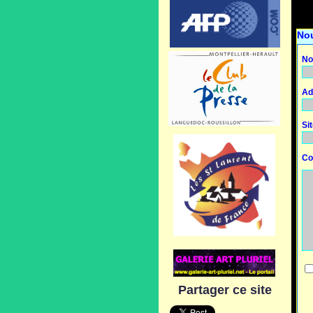
No
No
Ad
Si
Co
Partager ce site