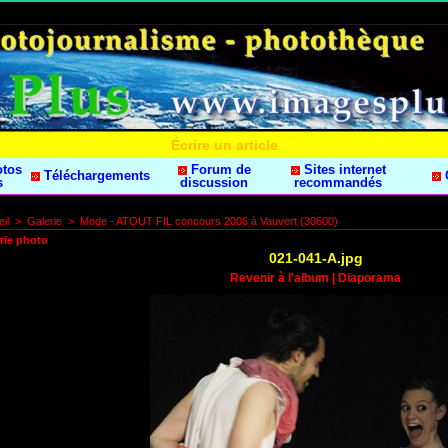
Écrire un article
otos
Forum de
Sites internet
Téléchargements
s
discussion
recommandés
il
>
Galerie
>
Mode - ATOUT FIL concours 2006 à Vauvert (30600)
rie photo
021-041-A.jpg
Revenir à l'album
|
Diaporama