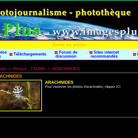
Écrire un article
otos
Forum de
Sites internet
Téléchargements
s
discussion
recommandés
eil
>
Photos - FAUNE
>
ARACHNIDES
ACHNIDES
ARACHNIDES
Pour visionner les photos d’arachnides, cliquez ICI