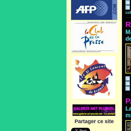
col
R
M
d
P
L
m
Partager ce site