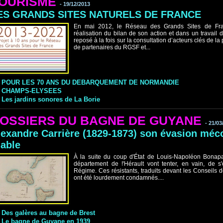
OURISME
-
19/12/2013
ES GRANDS SITES NATURELS DE FRANCE
En mai 2012, le Réseau des Grands Sites de Fra
réalisation du bilan de son action et dans un travail 
reposé à la fois sur la consultation d’acteurs clés de l
de partenaires du RGSF et...
POUR LES 70 ANS DU DEBARQUEMENT DE NORMANDIE
CHAMPS-ELYSEES
Les jardins sonores de La Borie
OSSIERS DU BAGNE DE GUYANE
-
21/03
lexandre Carrière (1829-1873) son évasion méco
iable
À la suite du coup d'État de Louis-Napoléon Bonapa
département de !'Hérault vont tenter, en vain, de s
Régime. Ces résistants, traduits devant les Conseils 
ont été lourdement condamnés....
Des galères au bagne de Brest
Le bagne de Guyane en 1939