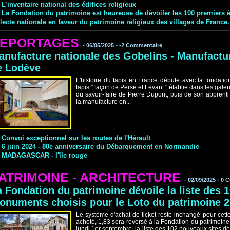
L’inventaire national des édifices religieux
La Fondation du patrimoine est heureuse de dévoiler les 100 premiers éd
lecte nationale en faveur du patrimoine religieux des villages de France.
EPORTAGES
-
06/05/2025 -
-2
Commentaire
anufacture nationale des Gobelins - Manufactu
e Lodève
L'histoire du tapis en France débute avec la fondatio
tapis " façon de Perse et Levant " établie dans les gal
du savoir-faire de Pierre Dupont, puis de son apprent
la manufacture en...
Convoi exceptionnel sur les routes de l'Hérault
6 juin 2024 - 80e anniversaire du Débarquement en Normandie
MADAGASCAR - l'île rouge
ATRIMOINE - ARCHITECTURE
-
02/09/2025 -
0
C
a Fondation du patrimoine dévoile la liste des
onuments choisis pour le Loto du patrimoine 
Le système d'achat de ticket reste inchangé pour cette
acheté, 1,83 sera reversé à la Fondation du patrimoine
lundi 1er septembre, la liste des 102 nouveaux sites d