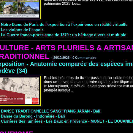
patrimoine 2025. Les...
Notre-Dame de Paris de l'exposition à l'expérience en réalité virtuelle
Les vioIons de l’espoir
La Guerre franco-prussienne de 1870 : un héritage divers et multiple
ULTURE - ARTS PLURIELS & ARTISA
RADITIONNEL
-
20/10/2025 -
0
Commentaire
xposition - Anatomie comparée des espèces im
odève (34)
Et si les créatures de fiction passaient au crible de l
dans un univers inattendu, entre rigueur scientifique et
le Marsupilami, le Yéti ou les dragons dévoilent leur 
plongée ludique...
DANSE TRADITIONNELLE SANG HYANG JARAN - Bali
Danse du Barong - Indonésie - Bali
Carrières des lumières - Les Baux en Provence - MONET - LE DOUAN