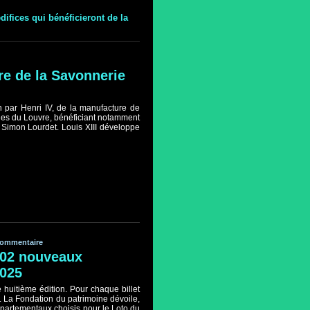
ifices qui bénéficieront de la
re de la Savonnerie
n par Henri IV, de la manufacture de
eries du Louvre, bénéficiant notamment
i Simon Lourdet. Louis XIII développe
ommentaire
 102 nouveaux
2025
 huitième édition. Pour chaque billet
. La Fondation du patrimoine dévoile,
épartementaux choisis pour le Loto du