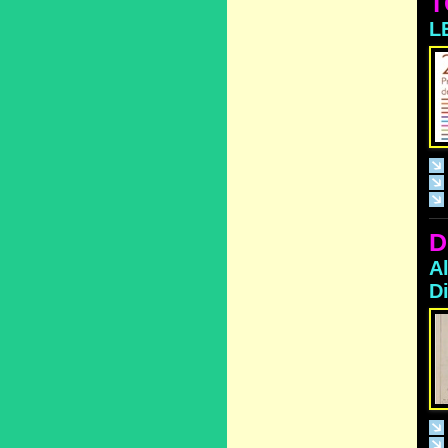
T
L
D
A
D