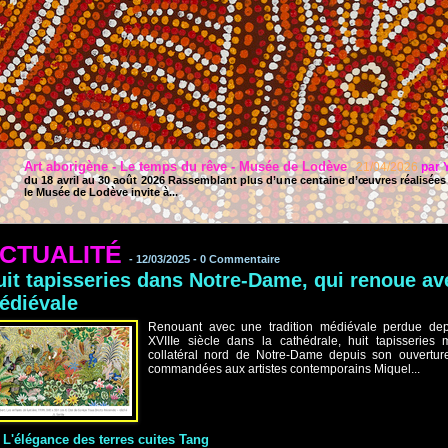
Art aborigène - Le temps du rêve - Musée de Lodève
21/04/2026
par
du 18 avril au 30 août 2026 Rassemblant plus d’une centaine d’œuvres réalisées 
le Musée de Lodève invite à...
CTUALITÉ
-
12/03/2025 -
0
Commentaire
uit tapisseries dans Notre-Dame, qui renoue ave
édiévale
Renouant avec une tradition médiévale perdue depu
XVIIIe siècle dans la cathédrale, huit tapisseries
collatéral nord de Notre-Dame depuis son ouverture
commandées aux artistes contemporains Miquel...
L'élégance des terres cuites Tang