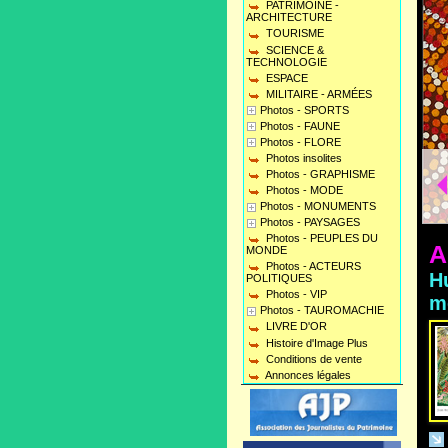
PATRIMOINE -
ARCHITECTURE
TOURISME
SCIENCE &
TECHNOLOGIE
ESPACE
MILITAIRE - ARMÉES
Photos - SPORTS
Photos - FAUNE
Photos - FLORE
Photos insolites
mélodie - Musée Soulages - Rodez
03/05/2026
par Yvan
Photos - GRAPHISME
Photos - MODE
otographes majeurs de notre époque, Hiroshi Sugimoto, né en 1948 à
Photos - MONUMENTS
Photos - PAYSAGES
Photos - PEUPLES DU
A
MONDE
Photos - ACTEURS
H
POLITIQUES
Photos - VIP
m
Photos - TAUROMACHIE
LIVRE D'OR
Histoire d'Image Plus
Conditions de vente
Annonces légales