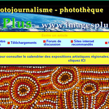
Écrire un article
otos
Forum de
Sites internet
Téléchargements
s
discussion
recommandés
our consulter le calendrier des expositions artistiques régionale
cliquez ICI