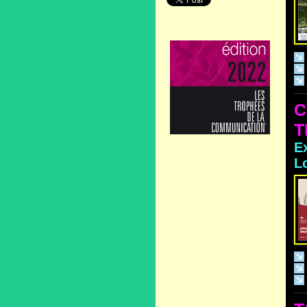
C
T
E
L