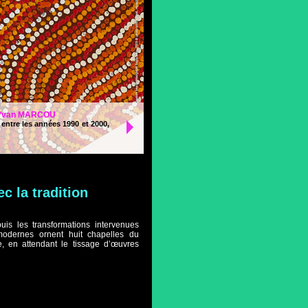
Carrières des lumières - Les 
 Yvan MARCOU
entre les années 1990 et 2000,
MARCOU
A partir du 13 février 2026 Plongez
situées aux Baux-de-Provence....
c la tradition
is les transformations intervenues
 modernes ornent huit chapelles du
, en attendant le tissage d’œuvres