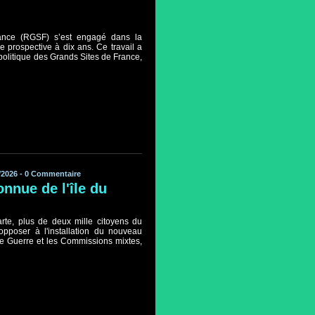
nce (RGSF) s’est engagé dans la
de prospective à dix ans. Ce travail a
a politique des Grands Sites de France,
/2026 -
0
Commentaire
nnue de l'île du
rte, plus de deux mille citoyens du
'opposer à l'installation du nouveau
de Guerre et les Commissions mixtes,