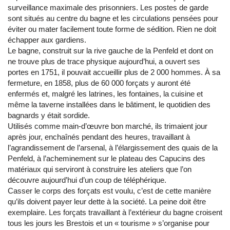
surveillance maximale des prisonniers. Les postes de garde
sont situés au centre du bagne et les circulations pensées pour
éviter ou mater facilement toute forme de sédition. Rien ne doit
échapper aux gardiens.
Le bagne, construit sur la rive gauche de la Penfeld et dont on
ne trouve plus de trace physique aujourd’hui, a ouvert ses
portes en 1751, il pouvait accueillir plus de 2 000 hommes. À sa
fermeture, en 1858, plus de 60 000 forçats y auront été
enfermés et, malgré les latrines, les fontaines, la cuisine et
même la taverne installées dans le bâtiment, le quotidien des
bagnards y était sordide.
Utilisés comme main-d’œuvre bon marché, ils trimaient jour
après jour, enchaînés pendant des heures, travaillant à
l’agrandissement de l’arsenal, à l’élargissement des quais de la
Penfeld, à l’acheminement sur le plateau des Capucins des
matériaux qui serviront à construire les ateliers que l’on
découvre aujourd’hui d’un coup de téléphérique.
Casser le corps des forçats est voulu, c’est de cette manière
qu’ils doivent payer leur dette à la société. La peine doit être
exemplaire. Les forçats travaillant à l’extérieur du bagne croisent
tous les jours les Brestois et un « tourisme » s’organise pour