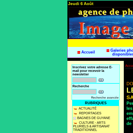
Jeudi 6 Août
Galeries ph
Accueil
disponible
Accue
Inscrivez votre adresse E-
mail pour recevoir la
newsletter
DO
Recherche
L
SA
Recherche avancée
Pen
RUBRIQUES
le
ACTUALITÉ
emp
REPORTAGES
eff
BAGNES DE GUYANE
de 
CULTURE - ARTS
PLURIELS & ARTISANAT
TRADITIONNEL