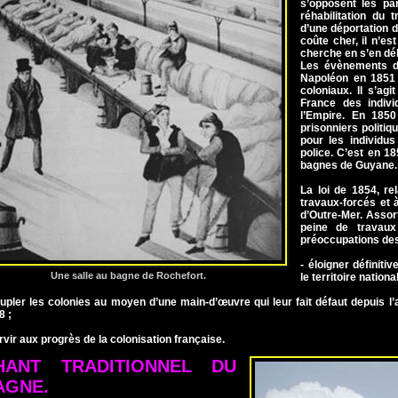
s’opposent les pa
réhabilitation du 
d’une déportation 
coûte cher, il n’es
cherche en s’en dé
Les évènements de
Napoléon en 1851 
coloniaux. Il s’agi
France des indiv
l’Empire. En 1850
prisonniers politiq
pour les individus
police. C’est en 1
bagnes de Guyane.
La loi de 1854, re
travaux-forcés et à
d’Outre-Mer. Assort
peine de travaux
préoccupations des
- éloigner définiti
Une salle au bagne de Rochefort.
le territoire national
eupler les colonies au moyen d’une main-d’œuvre qui leur fait défaut depuis l’a
8 ;
rvir aux progrès de la colonisation française.
HANT TRADITIONNEL DU
AGNE.