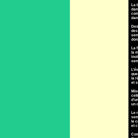
La 
dan
com
dan
Des 
des
sem
don
La f
la 
tou
sem
L’é
que
la r
et 
Mis
cel
d’u
un c
Le 
sem
le 
et c
Com