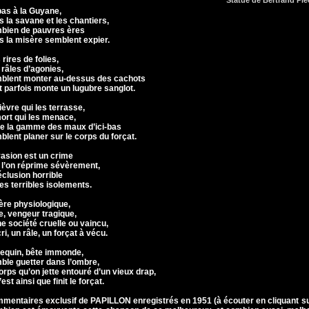
Statue de Bertrand Pié
bas à la Guyane,
s la savane et les chantiers,
bien de pauvres ères
s la misère semblent expier.
rires de folies,
 râles d’agonies,
blent monter au-dessus des cachots
t parfois monte un lugubre sanglot.
ièvre qui les terrasse,
mort qui les menace,
te la gamme des maux d’ici-bas
blent planer sur le corps du forçat.
vasion est un crime
 l’on réprime sévèrement,
éclusion horrible
ses terribles isolements.
ère physiologique,
le, vengeur tragique,
ne société cruelle ou vaincu,
ri, un râle, un forçat à vécu.
requin, bête immonde,
ble guetter dans l’ombre,
corps qu’on jette entouré d’un vieux drap,
’est ainsi que finit le forçat.
mentaires exclusif de PAPILLON enregistrés en 1951 (à écouter en cliquant sur 