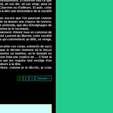
ureusement, il confirme tout ce que
où, un sur dix, un sur vingt, peut se
rvein ou d’ailleurs. Et puis, cette
est-à-dire une immondice de la société
mais encore que l’on poursuit comme
de lui donner une chance de revivre,
ont prétendu, que des témoignages de
omme je le racontais.
e isolement. Atteint tous en commun de
int Laurent du Maroni, cette société
ns qui commettent un délit, se venge,
l’on jette ces corps, entourés de sacs
, que le dernier moment où le forçat
er comme un homme, on le donnait en
nt était une espèce de … C’était la
re par les requins tout vestige d’un
leurs à la tête.
iture, comme je le décrits, je crois
1
2
3
Suivant »