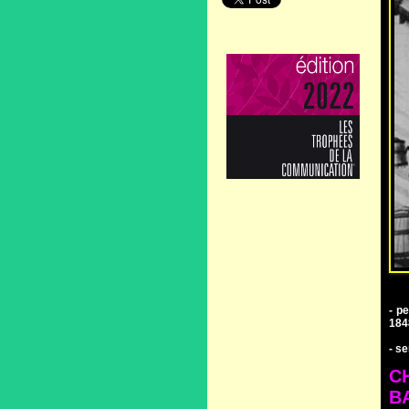
- p
184
- se
C
B