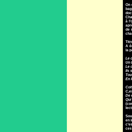
On 
bag
doc
Cha
à l
apr
de s
chan
Titr
A é
la p
Le 
Un 
Le 
Ils
Tou
En 
Coh
C‚e
De 
Qui
(co
lec
Soud
en i
c’es
ces