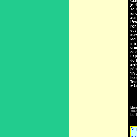
Com
je 
sau
ign
au 
L’é
l’o
et 
sur
Mai
mis
cru
ce 
Et p
de 
arr
pât
fin
hom
Tou
mêm
Mar
Yva
Lu 1
Du 