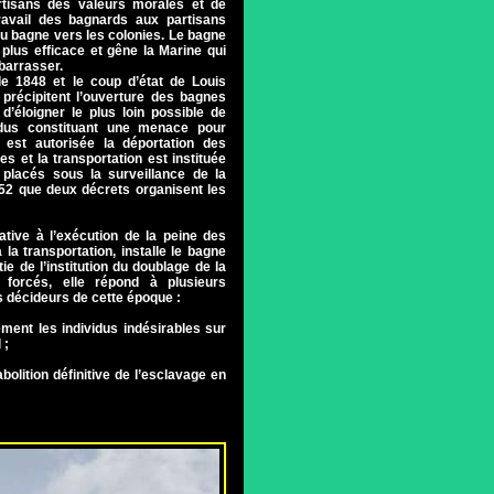
rtisans des valeurs morales et de
travail des bagnards aux partisans
du bagne vers les colonies. Le bagne
t plus efficace et gêne la Marine qui
barrasser.
 1848 et le coup d’état de Louis
précipitent l’ouverture des bagnes
t d’éloigner le plus loin possible de
idus constituant une menace pour
 est autorisée la déportation des
ues et la transportation est instituée
 placés sous la surveillance de la
852 que deux décrets organisent les
lative à l’exécution de la peine des
 la transportation, installe le bagne
ie de l’institution du doublage de la
 forcés, elle répond à plusieurs
 décideurs de cette époque :
vement les individus indésirables sur
 ;
bolition définitive de l’esclavage en