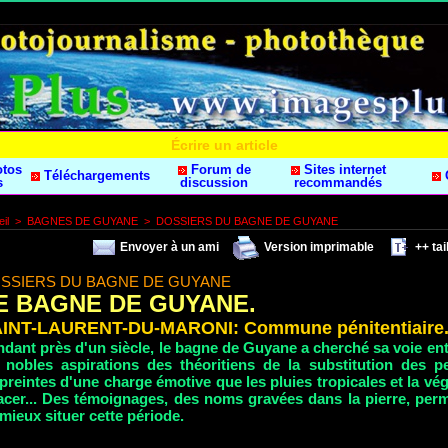
Écrire un article
otos
Forum de
Sites internet
Téléchargements
s
discussion
recommandés
il
>
BAGNES DE GUYANE
>
DOSSIERS DU BAGNE DE GUYANE
Envoyer à un ami
Version imprimable
++ tail
SSIERS DU BAGNE DE GUYANE
E BAGNE DE GUYANE.
INT-LAURENT-DU-MARONI: Commune pénitentiaire
dant près d'un siècle, le bagne de Guyane a cherché sa voie ent
s nobles aspirations des théoritiens de la substitution des pe
reintes d'une charge émotive que les pluies tropicales et la vé
acer... Des témoignages, des noms gravées dans la pierre, perm
mieux situer cette période.