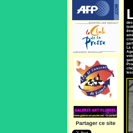
L
des
iso
êtr
amé
cro
par
La 
Age
vol
gal
Pro
chi
les
Partager ce site