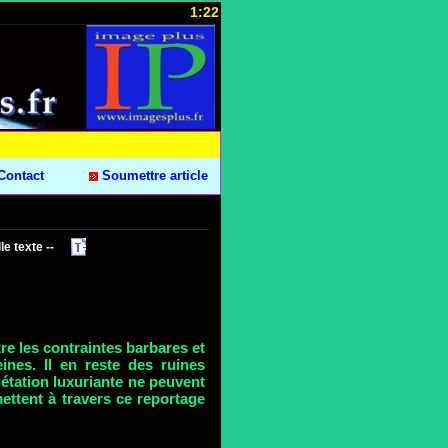
1:22
Contact
Soumettre article
le texte --
.
re les contraintes barbares et
ines. Il en reste des ruines
gétation luxuriante ne peuvent
ettent à travers ce reportage