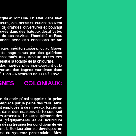
cque et romaine. En effet, dans bien
teurs, ces derniers étaient souvent
s de grandes ouvertures et pouvant
rouvés dans des bateaux désaffectés
de ces navires, l’humidité et l’eau
manent avec des conditions de vie
s pays méditerranéens, et au Moyen
 de nage tenus par des galériens
. Condamnés aux travaux forcés ces
que la totalité de la chiourme.
des navires plus manœuvrant et la
ouverture des bagnes maritimes dans
 à 1858 – Rochefort de 1776 à 1852
NES COLONIAUX:
me du code pénal supprime la peine
emplace par la peine des fers. Ainsi
t employés à des travaux forcés au
oit dans des maisons de forces, soit
les arsenaux. Le surpeuplement des
e d’équipements et de nourriture
s désastreuses les conditions de vie
nt la Restauration se développe un
me du système pénitentiaire. Ainsi