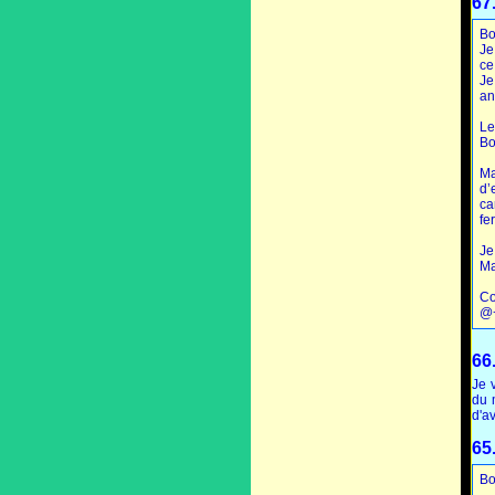
67
Bo
Je
ce
Je
an
Le
Bo
Ma
d’
ca
fe
Je
Ma
Co
@
66
Je 
du 
d'a
65
Bo