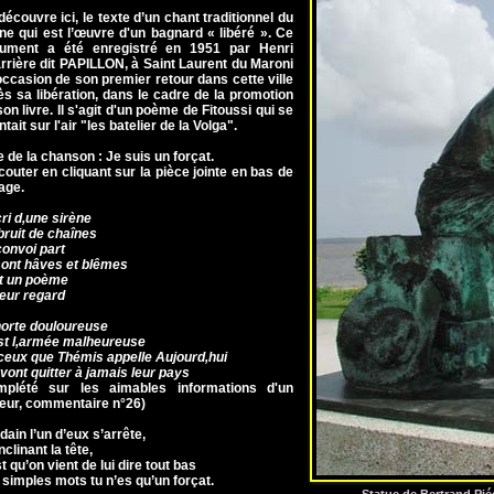
découvre ici, le texte d’un chant traditionnel du
ne qui est l’œuvre d'un bagnard « libéré ». Ce
ument a été enregistré en 1951 par Henri
rrière dit PAPILLON, à Saint Laurent du Maroni
’occasion de son premier retour dans cette ville
ès sa libération, dans le cadre de la promotion
on livre. Il s'agit d'un poème de Fitoussi qui se
tait sur l'air "les batelier de la Volga".
e de la chanson : Je suis un forçat.
couter en cliquant sur la pièce jointe en bas de
age.
cri d‚une sirène
bruit de chaînes
convoi part
 sont hâves et blêmes
t un poème
leur regard
orte douloureuse
st l‚armée malheureuse
ceux que Thémis appelle Aujourd‚hui
 vont quitter à jamais leur pays
mplété sur les aimables informations d'un
teur, commentaire n°26)
ain l’un d’eux s’arrête,
nclinant la tête,
t qu’on vient de lui dire tout bas
 simples mots tu n’es qu’un forçat.