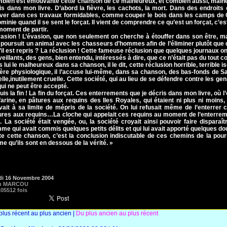
bien est émouvante cette chanson de ce malheureux, et combien aussi, malhe
dis dans mon livre. D’abord la fièvre, les cachots, la mort. Dans des endroits 
ver dans ces travaux formidables, comme couper le bois dans les camps de Cha
ominie quand il se sent le forçat. Il vient de comprendre ce qu’est un forçat, c’
moment de partir.
vasion ! L’évasion, que non seulement on cherche à étouffer dans son être, 
n poursuit un animal avec les chasseurs d’hommes afin de l’éliminer plutôt que 
s’il est repris ? La réclusion ! Cette fameuse réclusion que quelques journaux 
veillants, des gens, bien entendu, intéressés à dire, que ce n’était pas du tout c
s lui le malheureux dans sa chanson, il le dit, cette réclusion horrible, terribl
ère physiologique, il l’accuse lui-même, dans sa chanson, des bas-fonds de Sa
elle,inutilement cruelle. Cette société, qui au lieu de se défendre contre les ge
qui ne peut être accepté.
uis la fin ! La fin du forçat. Ces enterrements que je décris dans mon livre, où 
farine, en pâtures aux requins des Iles Royales, qui étaient ni plus ni moins
ivait à sa limite de mépris de la société. On lui refusait même de l’enterr
ures aux requins…La cloche qui appelait ces requins au moment de l’enterreme
… La société était vengée, ou, la société croyait ainsi pouvoir faire disparaît
me qui avait commis quelques petits délits et qui lui avait apporté quelques dou
te cette chanson, c’est la conclusion indiscutable de ces chemins de la pourr
e qu’ils sont en dessous de la vérité. »
di 16 Novembre 2004
n MARCOU
05512 fois
plus récent au plus ancien
|
Du plus ancien au plus récent