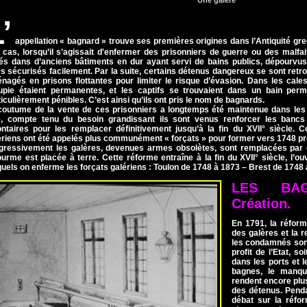
Une galère
’
appellation « bagnard » trouve ses premières origines dans l’Antiquité gre
 cas, lorsqu’il s’agissait d'enfermer des prisonniers de guerre ou des malfai
lés dans d’anciens bâtiments en dur ayant servi de bains publics, dépourvu
es sécurisés facilement. Par la suite, certains détenus dangereux se sont ret
nagés en prisons flottantes pour limiter le risque d’évasion. Dans les cales 
upie étaient permanentes, et les captifs se trouvaient dans un bain per
ticulièrement pénibles. C’est ainsi qu’ils ont pris le nom de bagnards.
coutume de la vente de ces prisonniers a longtemps été maintenue dans le
, compte tenu du besoin grandissant ils sont venus renforcer les bancs
ontaires pour les remplacer définitivement jusqu’à la fin du XVII° siècle
ériens ont été appelés plus communément « forçats » pour former vers 1748 pres
gressivement les galères, devenues armes obsolètes, sont remplacées par 
ourme est placée à terre. Cette réforme entraîne à la fin du XVII° siècle, l’
quels on enferme les forçats galériens : Toulon de 1748 à 1873 – Brest de 1748
LES BAG
Création.
En 1791, la réfor
des galères et la r
les condamnés son
profit de l’Etat, s
dans les ports et 
bagnes, le manqu
rendent encore plu
des détenus. Penda
débat sur la réfor