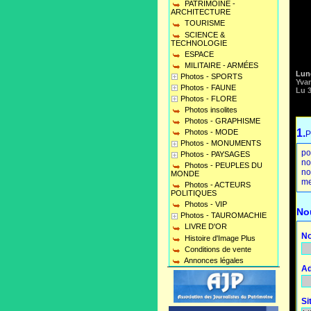
PATRIMOINE -
ARCHITECTURE
TOURISME
SCIENCE &
TECHNOLOGIE
ESPACE
MILITAIRE - ARMÉES
Lund
Photos - SPORTS
Yva
Photos - FAUNE
Lu 3
Photos - FLORE
Photos insolites
Photos - GRAPHISME
1.
Photos - MODE
P
Photos - MONUMENTS
po
Photos - PAYSAGES
no
Photos - PEUPLES DU
no
MONDE
me
Photos - ACTEURS
POLITIQUES
Photos - VIP
No
Photos - TAUROMACHIE
LIVRE D'OR
No
Histoire d'Image Plus
Conditions de vente
Annonces légales
Ad
Si