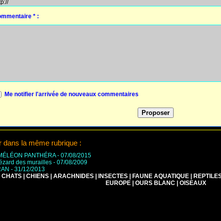
mmentaire * :
Me notifier l'arrivée de nouveaux commentaires
r dans la même rubrique :
MÉLÉON PANTHÉRA
- 07/08/2015
lézard des murailles
- 07/08/2009
RAN
- 31/12/2013
CHATS
|
CHIENS
|
ARACHNIDES
|
INSECTES
|
FAUNE AQUATIQUE
|
REPTILE
EUROPE
|
OURS BLANC
|
OISEAUX