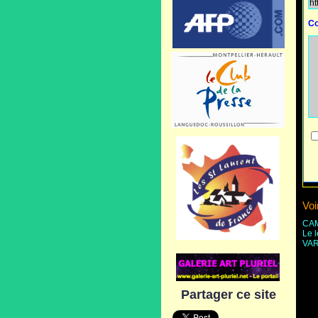
Co
Voi
CA
Le 
VA
Partager ce site