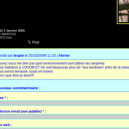
i 3 Janvier 2005
n MARCOU
072 fois
osté par
brajon
le 25/10/2008 11:20
|
Alerter
uvez vous me dire par quel environnement sont attirés les serpents
us habitons à 1OOOM ET On voit beaucoup plus de "ses bestioles" près de la mai
us avons terrasse, tuyas et rosiers
rci que dois je faire!!!!
uveau commentaire :
m * :
resse email (non publiée) * :
te web :