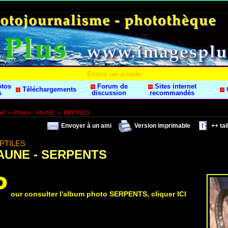
Écrire un article
otos
Forum de
Sites internet
Téléchargements
s
discussion
recommandés
il
>
Photos - FAUNE
>
REPTILES
Envoyer à un ami
Version imprimable
++ tail
PTILES
AUNE - SERPENTS
P
our consulter l'album photo SERPENTS, cliquer ICI