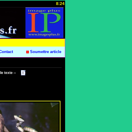
8:24
Contact
Soumettre article
le texte --