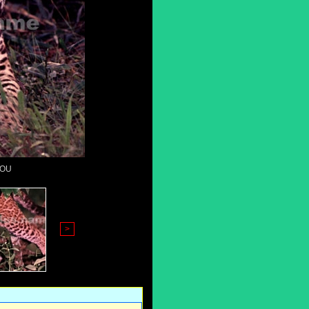
COU
>