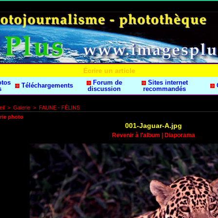
Écrire un article
otos
Forum de
Sites internet
Téléchargements
s
discussion
recommandés
il
>
Galerie
>
FAUNE - FÉLINS
rie photo
001-Jaguar-A.jpg
Revenir à l'album
|
Diaporama