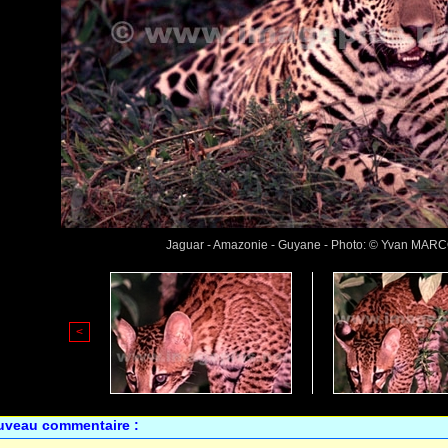
Jaguar - Amazonie - Guyane - Photo: © Yvan MAR
<
uveau commentaire :