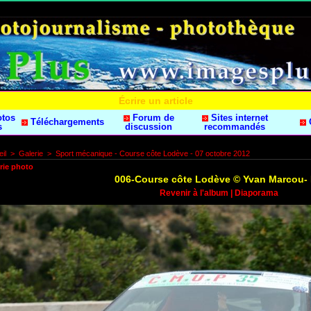
Écrire un article
otos
Forum de
Sites internet
Téléchargements
s
discussion
recommandés
il
>
Galerie
>
Sport mécanique - Course côte Lodève - 07 octobre 2012
rie photo
006-Course côte Lodève © Yvan Marcou-
Revenir à l'album
|
Diaporama