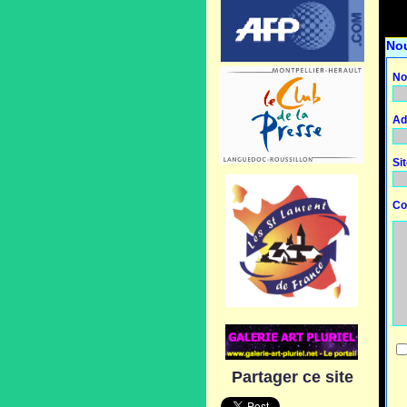
No
No
Ad
Si
Co
Partager ce site