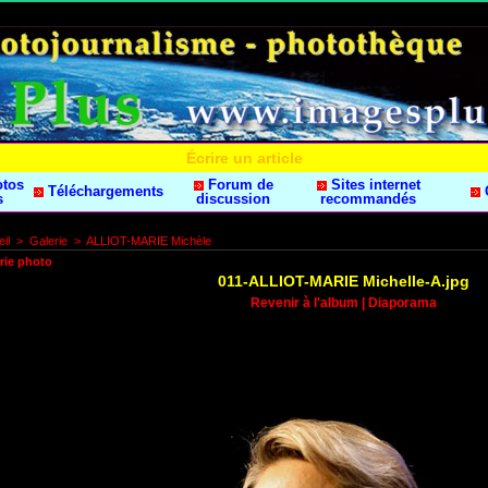
Écrire un article
otos
Forum de
Sites internet
Téléchargements
s
discussion
recommandés
il
>
Galerie
>
ALLIOT-MARIE Michèle
rie photo
011-ALLIOT-MARIE Michelle-A.jpg
Revenir à l'album
|
Diaporama