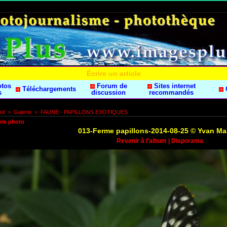
Écrire un article
otos
Forum de
Sites internet
Téléchargements
s
discussion
recommandés
il
>
Galerie
>
FAUNE - PAPILLONS EXOTIQUES
rie photo
013-Ferme papillons-2014-08-25 © Yvan M
Revenir à l'album
|
Diaporama