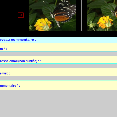
<
uveau commentaire :
m * :
resse email (non publiée) * :
te web :
mmentaire * :