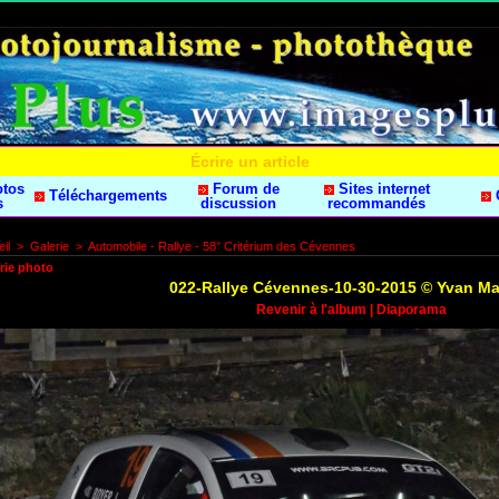
Écrire un article
otos
Forum de
Sites internet
Téléchargements
s
discussion
recommandés
il
>
Galerie
>
Automobile - Rallye - 58° Critérium des Cévennes
rie photo
022-Rallye Cévennes-10-30-2015 © Yvan M
Revenir à l'album
|
Diaporama