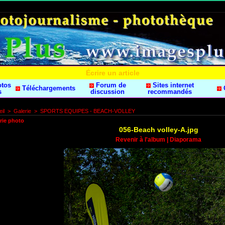
Écrire un article
otos
Forum de
Sites internet
Téléchargements
s
discussion
recommandés
il
>
Galerie
>
SPORTS EQUIPES - BEACH-VOLLEY
rie photo
056-Beach volley-A.jpg
Revenir à l'album
|
Diaporama