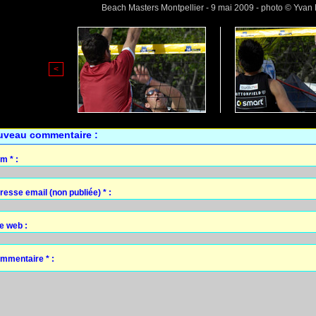
Beach Masters Montpellier - 9 mai 2009 - photo © Yvan
<
uveau commentaire :
m * :
resse email (non publiée) * :
te web :
mmentaire * :