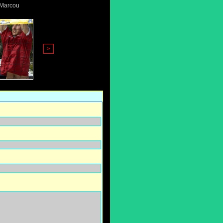
 Marcou
>