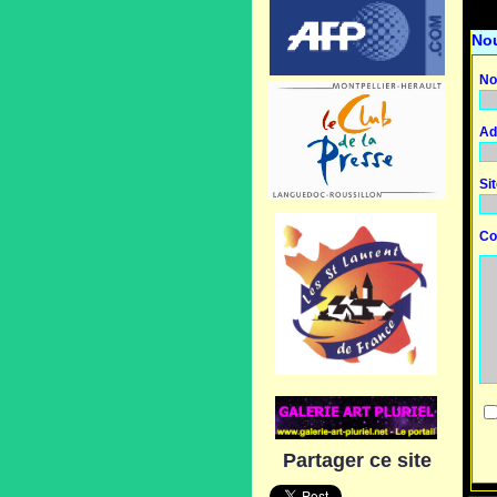
No
No
Ad
Si
Co
Partager ce site