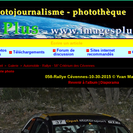
Écrire un article
otos
Forum de
Sites internet
Téléchargements
s
discussion
recommandés
il
>
Galerie
>
Automobile - Rallye - 58° Critérium des Cévennes
rie photo
058-Rallye Cévennes-10-30-2015 © Yvan M
Revenir à l'album
|
Diaporama