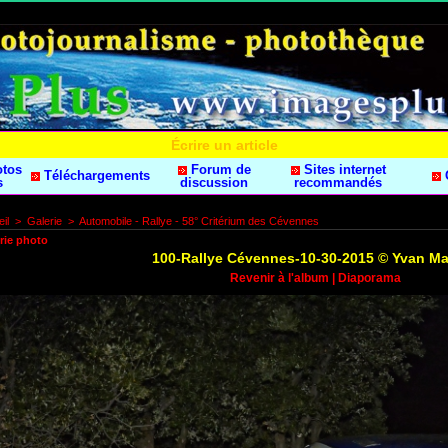
Écrire un article
otos
Forum de
Sites internet
Téléchargements
s
discussion
recommandés
il
>
Galerie
>
Automobile - Rallye - 58° Critérium des Cévennes
rie photo
100-Rallye Cévennes-10-30-2015 © Yvan M
Revenir à l'album
|
Diaporama