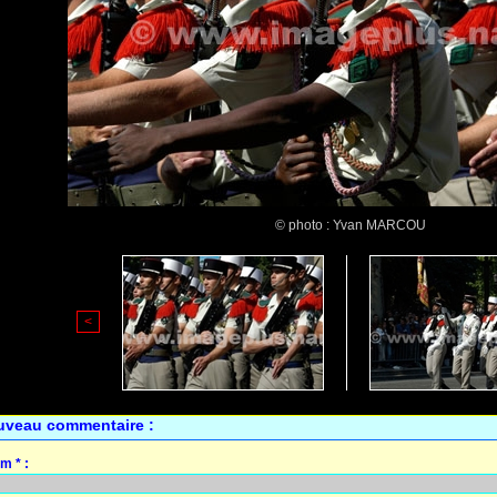
© photo : Yvan MARCOU
<
uveau commentaire :
m * :