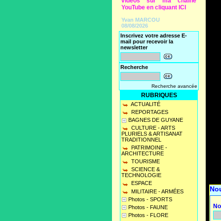
vidéos sur ma chaine
YouTube en cliquant ICI
Yvan MARCOU
08/08/2026
Inscrivez votre adresse E-
mail pour recevoir la
newsletter
Recherche
Recherche avancée
RUBRIQUES
ACTUALITÉ
REPORTAGES
BAGNES DE GUYANE
CULTURE - ARTS
PLURIELS & ARTISANAT
TRADITIONNEL
PATRIMOINE -
ARCHITECTURE
TOURISME
SCIENCE &
TECHNOLOGIE
ESPACE
No
MILITAIRE - ARMÉES
Photos - SPORTS
No
Photos - FAUNE
Photos - FLORE