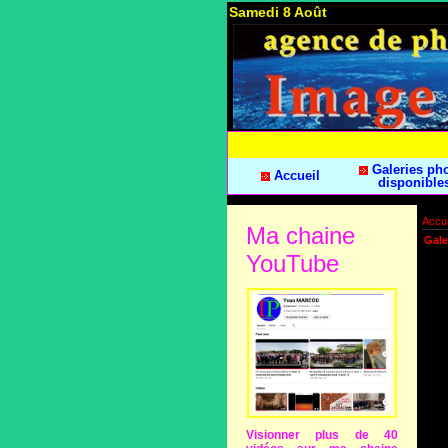
Samedi 8 Août
Galeries ph
Accueil
disponible
Accue
Ma chaine
Gale
YouTube
Visionner plus de 40