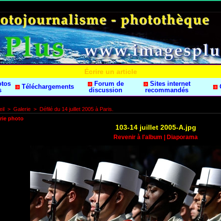
Écrire un article
otos
Forum de
Sites internet
Téléchargements
s
discussion
recommandés
il
>
Galerie
>
Défilé du 14 juillet 2005 à Paris.
rie photo
103-14 juillet 2005-A.jpg
Revenir à l'album
|
Diaporama