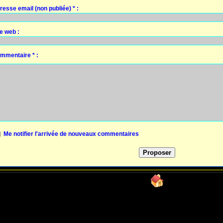
resse email (non publiée) * :
te web :
mmentaire * :
Me notifier l'arrivée de nouveaux commentaires