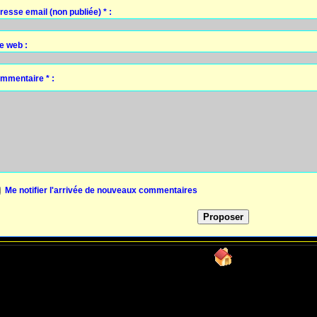
resse email (non publiée) * :
te web :
mmentaire * :
Me notifier l'arrivée de nouveaux commentaires