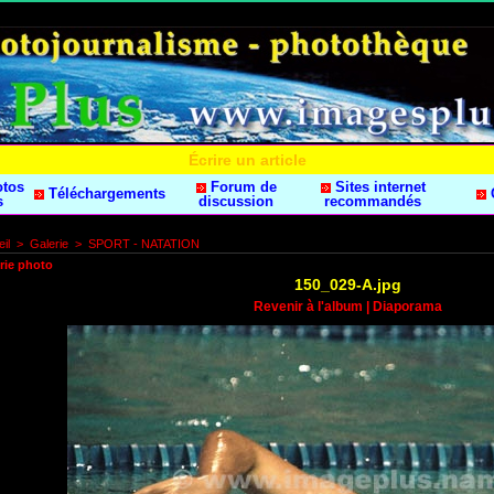
Écrire un article
otos
Forum de
Sites internet
Téléchargements
s
discussion
recommandés
il
>
Galerie
>
SPORT - NATATION
rie photo
150_029-A.jpg
Revenir à l'album
|
Diaporama