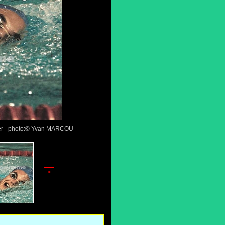
ier - photo:© Yvan MARCOU
>