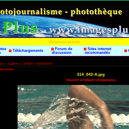
Écrire un article
otos
Forum de
Sites internet
Téléchargements
s
discussion
recommandés
il
>
Galerie
>
SPORT - NATATION
rie photo
314_042-A.jpg
Revenir à l'album
|
Diaporama