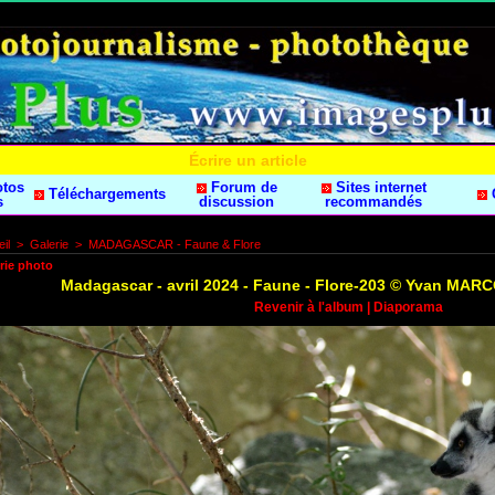
Écrire un article
otos
Forum de
Sites internet
Téléchargements
s
discussion
recommandés
il
>
Galerie
>
MADAGASCAR - Faune & Flore
rie photo
Madagascar - avril 2024 - Faune - Flore-203 © Yvan MA
Revenir à l'album
|
Diaporama