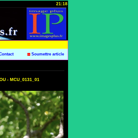
21:18
Contact
Soumettre article
RCOU - MCU_0131_01