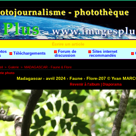
Écrire un article
otos
Forum de
Sites internet
Téléchargements
s
discussion
recommandés
il
>
Galerie
>
MADAGASCAR - Faune & Flore
rie photo
Madagascar - avril 2024 - Faune - Flore-207 © Yvan MA
Revenir à l'album
|
Diaporama