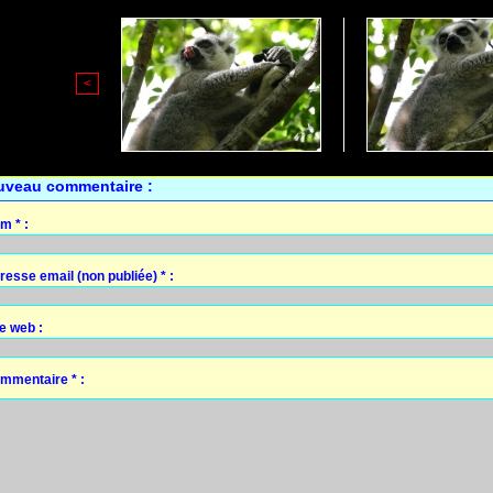
<
uveau commentaire :
m * :
resse email (non publiée) * :
te web :
mmentaire * :