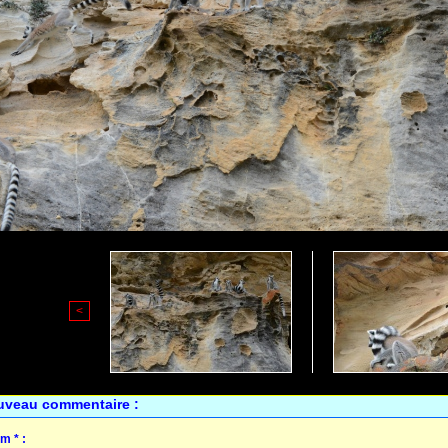
<
uveau commentaire :
m * :