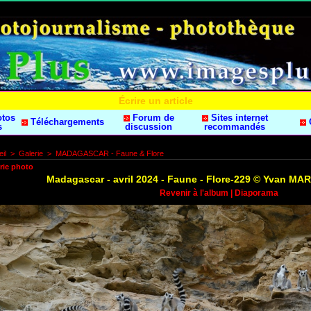
Écrire un article
otos
Forum de
Sites internet
Téléchargements
s
discussion
recommandés
il
>
Galerie
>
MADAGASCAR - Faune & Flore
rie photo
Madagascar - avril 2024 - Faune - Flore-229 © Yvan M
Revenir à l'album
|
Diaporama