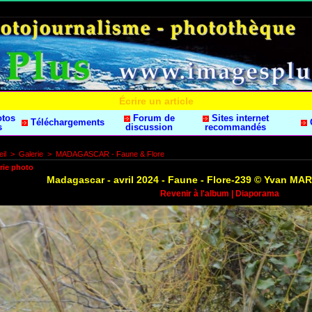
Écrire un article
otos
Forum de
Sites internet
Téléchargements
s
discussion
recommandés
il
>
Galerie
>
MADAGASCAR - Faune & Flore
rie photo
Madagascar - avril 2024 - Faune - Flore-239 © Yvan M
Revenir à l'album
|
Diaporama