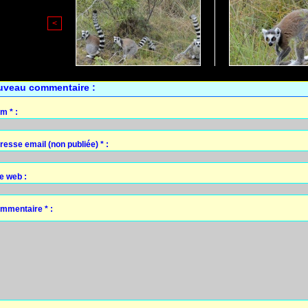
<
uveau commentaire :
m * :
resse email (non publiée) * :
te web :
mmentaire * :