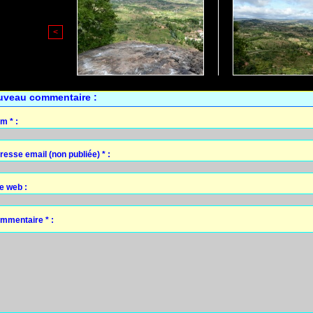
<
uveau commentaire :
m * :
resse email (non publiée) * :
te web :
mmentaire * :