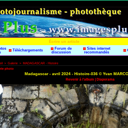
Écrire un article
otos
Forum de
Sites internet
Téléchargements
s
discussion
recommandés
il
>
Galerie
>
MADAGASCAR - Histoire
rie photo
Madagascar - avril 2024 - Histoire-036 © Yvan MAR
Revenir à l'album
|
Diaporama