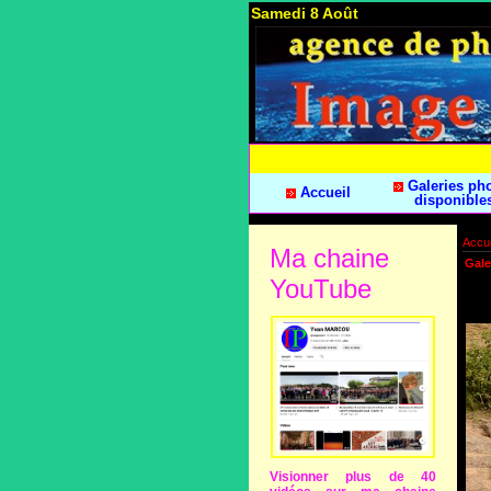
Samedi 8 Août
Galeries ph
Accueil
disponible
Accue
Ma chaine
Gale
YouTube
Visionner plus de 40