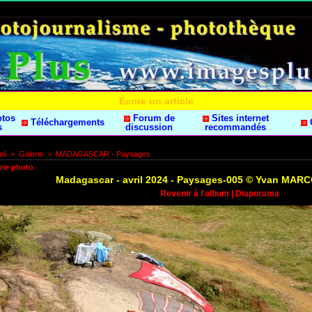
Écrire un article
otos
Forum de
Sites internet
Téléchargements
s
discussion
recommandés
il
>
Galerie
>
MADAGASCAR - Paysages
rie photo
Madagascar - avril 2024 - Paysages-005 © Yvan MAR
Revenir à l'album
|
Diaporama