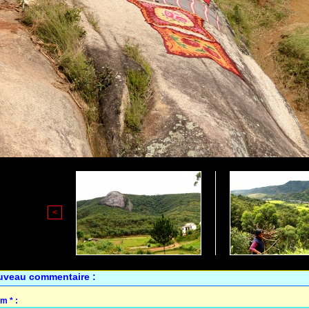
<
uveau commentaire :
m * :