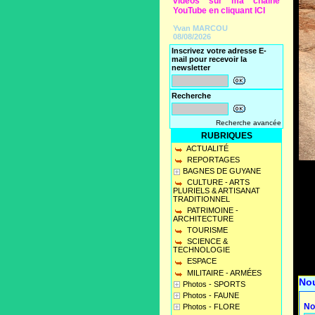
vidéos sur ma chaine
YouTube en cliquant ICI
Yvan MARCOU
08/08/2026
Inscrivez votre adresse E-
mail pour recevoir la
newsletter
Recherche
Recherche avancée
RUBRIQUES
ACTUALITÉ
REPORTAGES
BAGNES DE GUYANE
CULTURE - ARTS
PLURIELS & ARTISANAT
TRADITIONNEL
PATRIMOINE -
ARCHITECTURE
TOURISME
SCIENCE &
TECHNOLOGIE
ESPACE
MILITAIRE - ARMÉES
No
Photos - SPORTS
Photos - FAUNE
No
Photos - FLORE