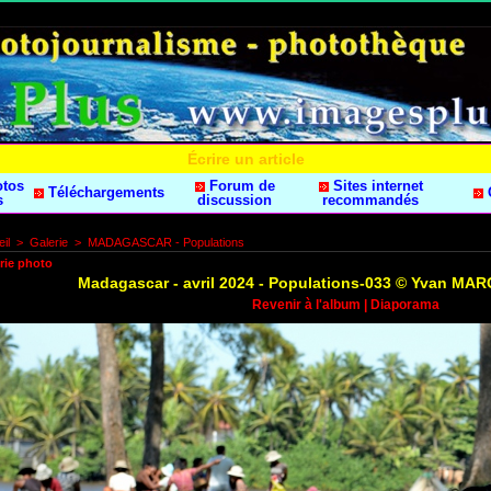
Écrire un article
otos
Forum de
Sites internet
Téléchargements
s
discussion
recommandés
il
>
Galerie
>
MADAGASCAR - Populations
rie photo
Madagascar - avril 2024 - Populations-033 © Yvan M
Revenir à l'album
|
Diaporama