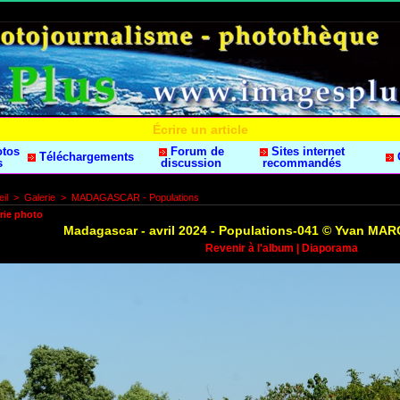
Écrire un article
otos
Forum de
Sites internet
Téléchargements
s
discussion
recommandés
il
>
Galerie
>
MADAGASCAR - Populations
rie photo
Madagascar - avril 2024 - Populations-041 © Yvan M
Revenir à l'album
|
Diaporama