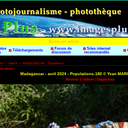
Écrire un article
otos
Forum de
Sites internet
Téléchargements
s
discussion
recommandés
il
>
Galerie
>
MADAGASCAR - Populations
rie photo
Madagascar - avril 2024 - Populations-180 © Yvan M
Revenir à l'album
|
Diaporama