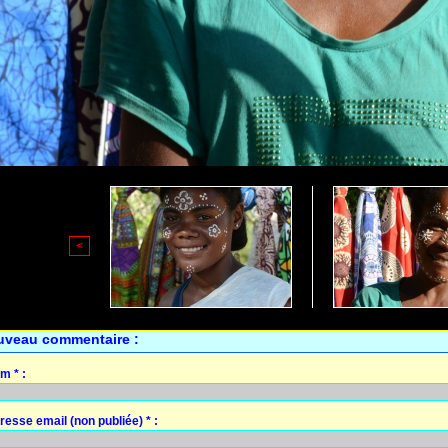
<
uveau commentaire :
m * :
resse email (non publiée) * :