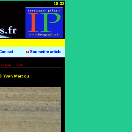
18:33
Contact
Soumettre article
l Perera - Tonete
6 © Yvan Marcou