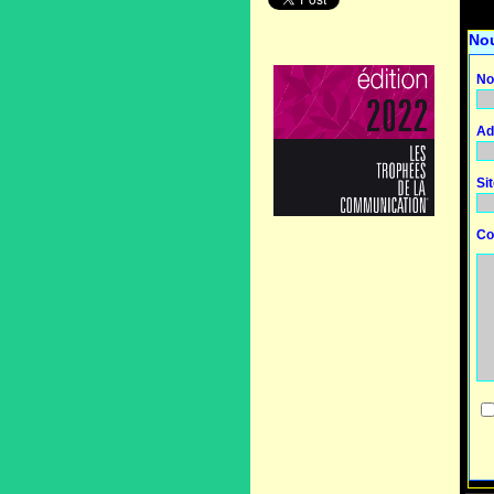
No
No
Ad
Si
Co