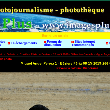
Écrire un article
otos
Forum de
Sites internet
Téléchargements
s
discussion
recommandés
il
>
Galerie
>
Corrida - Féria de Béziers - 15 août 2019 - Sébastien Castella - Miguel Ange
rie photo
Miguel Angel Perera 1 - Béziers Féria-08-15-2019-26
Revenir à l'album
|
Diaporama