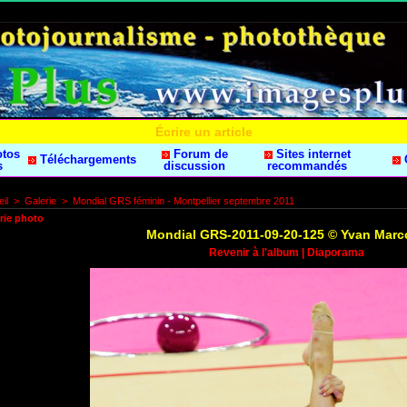
Écrire un article
otos
Forum de
Sites internet
Téléchargements
s
discussion
recommandés
il
>
Galerie
>
Mondial GRS féminin - Montpellier septembre 2011
rie photo
Mondial GRS-2011-09-20-125 © Yvan Marc
Revenir à l'album
|
Diaporama