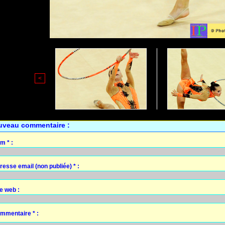
<
uveau commentaire :
m * :
resse email (non publiée) * :
te web :
mmentaire * :