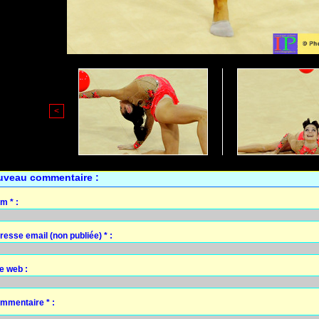
<
uveau commentaire :
m * :
resse email (non publiée) * :
te web :
mmentaire * :