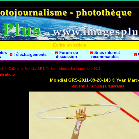
Écrire un article
otos
Forum de
Sites internet
Téléchargements
s
discussion
recommandés
il
>
Galerie
>
Mondial GRS féminin - Montpellier septembre 2011
rie photo
Mondial GRS-2011-09-20-143 © Yvan Marc
Revenir à l'album
|
Diaporama