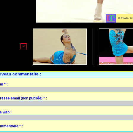
<
uveau commentaire :
m * :
resse email (non publiée) * :
te web :
mmentaire * :