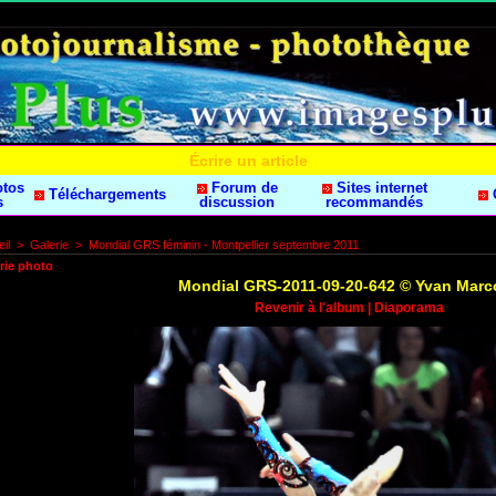
Écrire un article
otos
Forum de
Sites internet
Téléchargements
s
discussion
recommandés
il
>
Galerie
>
Mondial GRS féminin - Montpellier septembre 2011
rie photo
Mondial GRS-2011-09-20-642 © Yvan Marc
Revenir à l'album
|
Diaporama