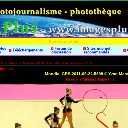
Écrire un article
otos
Forum de
Sites internet
Téléchargements
s
discussion
recommandés
il
>
Galerie
>
Mondial GRS féminin - Montpellier septembre 2011
rie photo
Mondial GRS-2011-09-24-5899 © Yvan Mar
Revenir à l'album
|
Diaporama