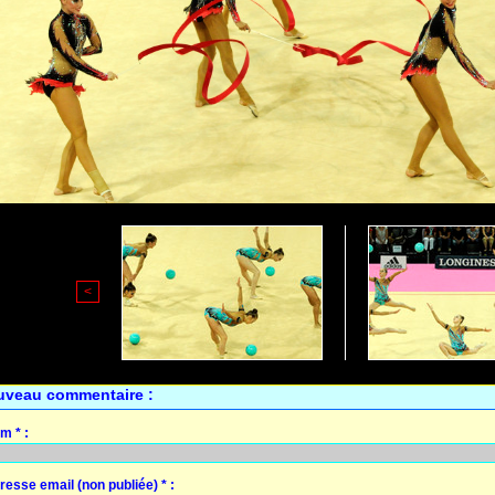
<
uveau commentaire :
m * :
resse email (non publiée) * :