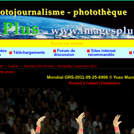
Écrire un article
otos
Forum de
Sites internet
Téléchargements
s
discussion
recommandés
il
>
Galerie
>
Mondial GRS féminin - Montpellier septembre 2011
rie photo
Mondial GRS-2011-09-25-6906 © Yvan Mar
Revenir à l'album
|
Diaporama