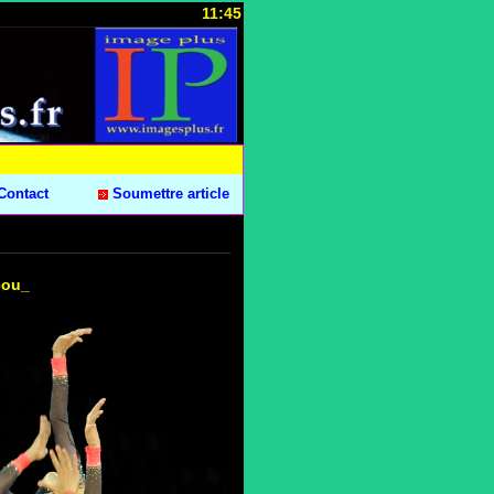
11:45
Contact
Soumettre article
cou_