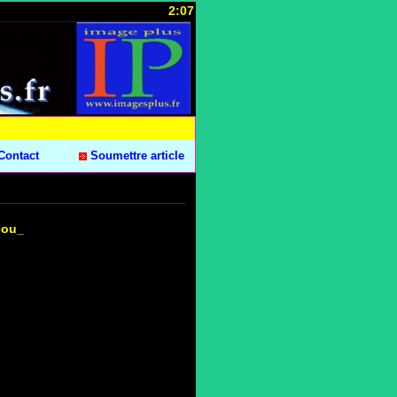
2:07
Contact
Soumettre article
cou_