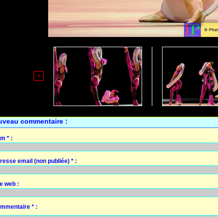
<
uveau commentaire :
m * :
resse email (non publiée) * :
te web :
mmentaire * :