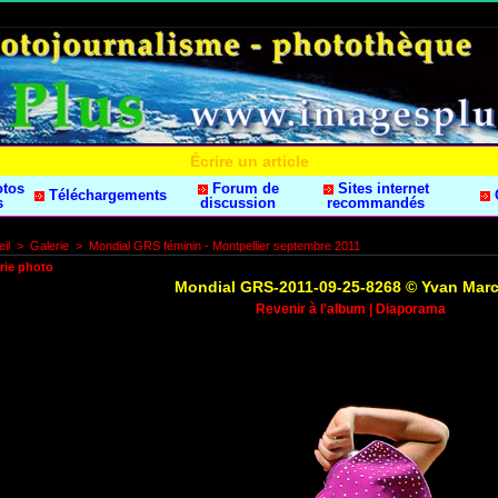
Écrire un article
otos
Forum de
Sites internet
Téléchargements
s
discussion
recommandés
il
>
Galerie
>
Mondial GRS féminin - Montpellier septembre 2011
rie photo
Mondial GRS-2011-09-25-8268 © Yvan Mar
Revenir à l'album
|
Diaporama