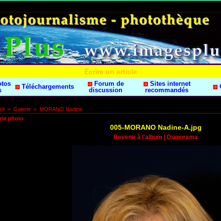
Écrire un article
otos
Forum de
Sites internet
Téléchargements
s
discussion
recommandés
il
>
Galerie
>
MORANO Nadine
rie photo
005-MORANO Nadine-A.jpg
Revenir à l'album
|
Diaporama