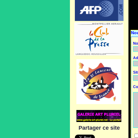
No
No
Ad
Si
Co
Partager ce site