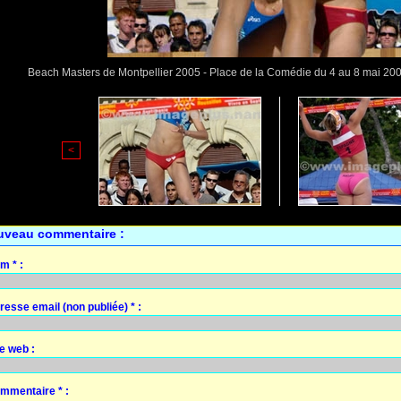
Beach Masters de Montpellier 2005 - Place de la Comédie du 4 au 8 mai 2
<
uveau commentaire :
m * :
resse email (non publiée) * :
te web :
mmentaire * :