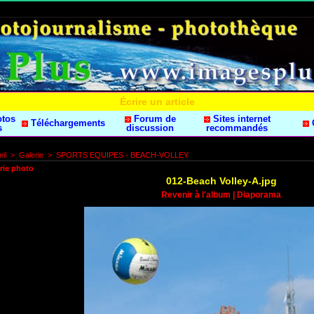
Écrire un article
otos
Forum de
Sites internet
Téléchargements
s
discussion
recommandés
il
>
Galerie
>
SPORTS EQUIPES - BEACH-VOLLEY
rie photo
012-Beach Volley-A.jpg
Revenir à l'album
|
Diaporama