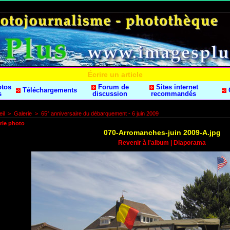
Écrire un article
otos
Forum de
Sites internet
Téléchargements
s
discussion
recommandés
il
>
Galerie
>
65° anniversaire du débarquement - 6 juin 2009
rie photo
070-Arromanches-juin 2009-A.jpg
Revenir à l'album
|
Diaporama