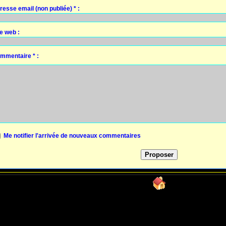
resse email (non publiée) * :
te web :
mmentaire * :
Me notifier l'arrivée de nouveaux commentaires