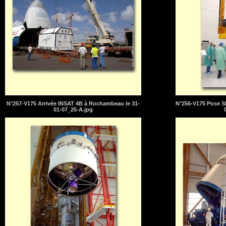
N°257-V175 Arrivée INSAT 4B à Rochambeau le 31-
N°256-V175 Pose S
01-07_25-A.jpg