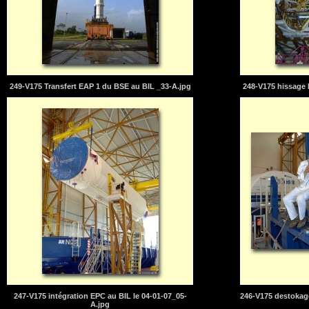
249-V175 Transfert EAP 1 du BSE au BIL _33-A.jpg
248-V175 hissage 
247-V175 intégration EPC au BIL le 04-01-07_05-
246-V175 destokage
A.jpg