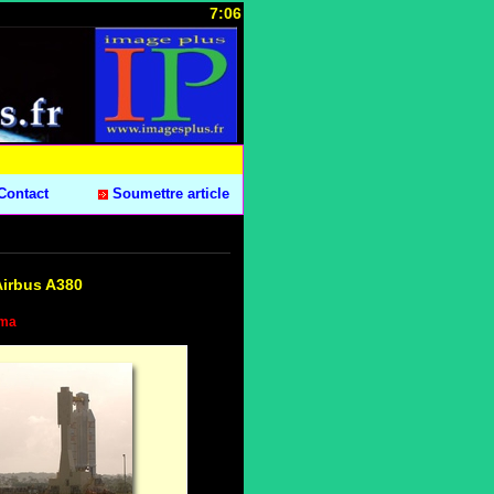
7:06
Contact
Soumettre article
Airbus A380
ama