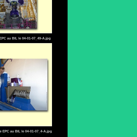
EPC au BIL le 04-01-07_49-A.jpg
 EPC au BIL le 04-01-07_4-A.jpg