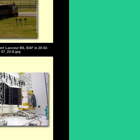
ert Lanceur BIL BAF le 20-02-
07_23-A.jpg