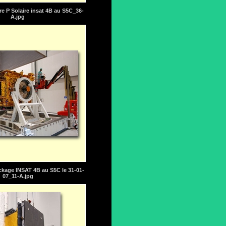
e P Solaire insat 4B au S5C_36-
A.jpg
kage INSAT 4B au S5C le 31-01-
07_11-A.jpg