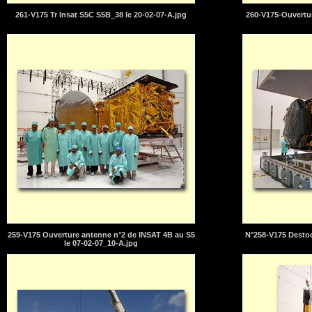
261-V175 Tr Insat S5C S5B_38 le 20-02-07-A.jpg
260-V175-Ouvertur
259-V175 Ouverture antenne n°2 de INSAT 4B au S5
N°258-V175 Destoc
le 07-02-07_10-A.jpg