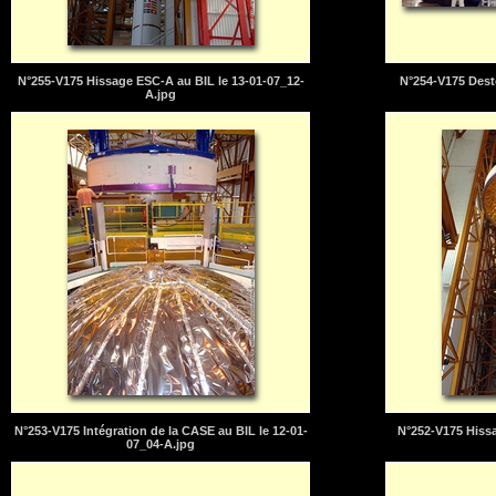
N°255-V175 Hissage ESC-A au BIL le 13-01-07_12-
N°254-V175 Dest
A.jpg
N°253-V175 Intégration de la CASE au BIL le 12-01-
N°252-V175 Hissa
07_04-A.jpg