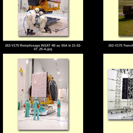
263-V175 Remplissage INSAT 4B au S5A le 21-02-
262-V175 Transf
07_25-A.jpg