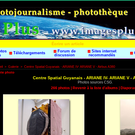
Écrire un article
otos
Forum de
Sites internet
Téléchargements
s
discussion
recommandés
il
>
Galerie
>
Centre Spatial Guyanais - ARIANE IV- ARIANE V - Airbus A380
rie photo
Centre Spatial Guyanais - ARIANE IV- ARIANE V - 
Photos sources CSG.
266 photos
|
Revenir à la liste d'albums
|
Diapor