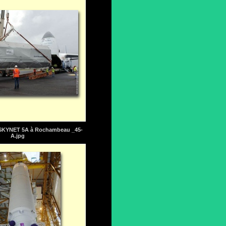
 SKYNET 5A à Rochambeau _45-
A.jpg