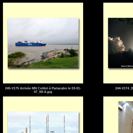
245-V175 Arrivée MN Colibri à Pariacabo le 03-01-
244-V174_D
07_09-A.jpg