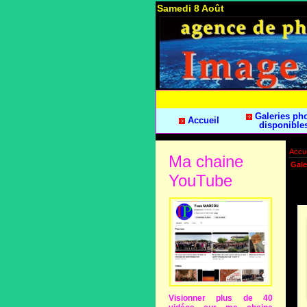
Samedi 8 Août
Galeries ph
Accueil
disponible
Accue
Ma chaine
Gale
YouTube
Visionner plus de 40