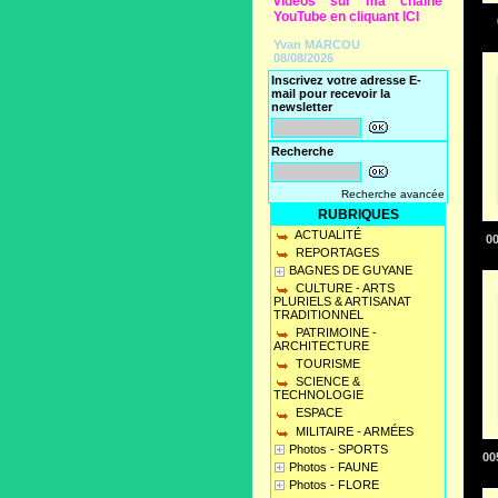
vidéos sur ma chaine
YouTube en cliquant ICI
Yvan MARCOU
08/08/2026
Inscrivez votre adresse E-
mail pour recevoir la
newsletter
Recherche
Recherche avancée
RUBRIQUES
ACTUALITÉ
0
REPORTAGES
BAGNES DE GUYANE
CULTURE - ARTS
PLURIELS & ARTISANAT
TRADITIONNEL
PATRIMOINE -
ARCHITECTURE
TOURISME
SCIENCE &
TECHNOLOGIE
ESPACE
MILITAIRE - ARMÉES
Photos - SPORTS
00
Photos - FAUNE
Photos - FLORE