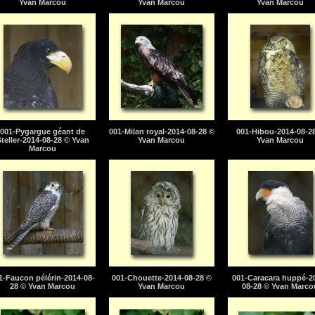
Yvan Marcou
Yvan Marcou
Yvan Marcou
001-Pygargue géant de
001-Milan royal-2014-08-28 ©
001-Hibou-2014-08-2
teller-2014-08-28 © Yvan
Yvan Marcou
Yvan Marcou
Marcou
1-Faucon pélérin-2014-08-
001-Chouette-2014-08-28 ©
001-Caracara huppé-2
28 © Yvan Marcou
Yvan Marcou
08-28 © Yvan Marco