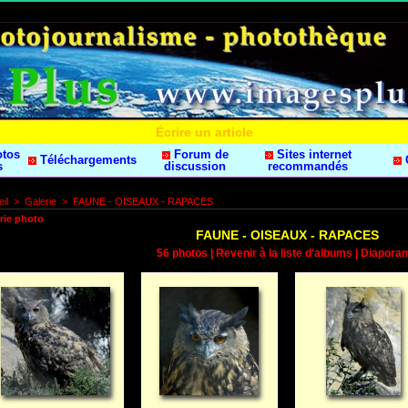
Écrire un article
otos
Forum de
Sites internet
Téléchargements
s
discussion
recommandés
il
>
Galerie
>
FAUNE - OISEAUX - RAPACES
rie photo
FAUNE - OISEAUX - RAPACES
56 photos
|
Revenir à la liste d'albums
|
Diapora