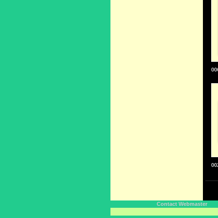
00
00
Contact Webmaster