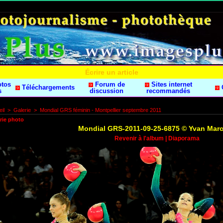
Écrire un article
otos
Forum de
Sites internet
Téléchargements
s
discussion
recommandés
il
>
Galerie
>
Mondial GRS féminin - Montpellier septembre 2011
rie photo
Mondial GRS-2011-09-25-6875 © Yvan Mar
Revenir à l'album
|
Diaporama