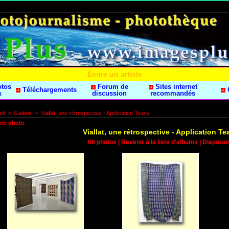
Écrire un article
otos
Forum de
Sites internet
Téléchargements
s
discussion
recommandés
il
>
Galerie
>
Viallat, une rétrospective - Application Teasy.
rie photo
Viallat, une rétrospective - Application Te
66 photos
|
Revenir à la liste d'albums
|
Diapora