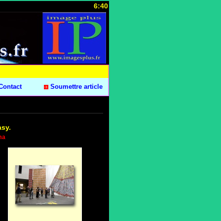
6:40
Contact
Soumettre article
asy.
ma