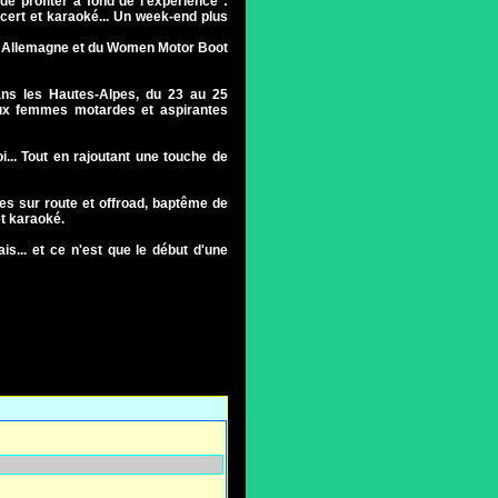
e profiter à fond de l'expérience :
ncert et karaoké... Un week-end plus
n Allemagne et du Women Motor Boot
ans les Hautes-Alpes, du 23 au 25
ux femmes motardes et aspirantes
.. Tout en rajoutant une touche de
es sur route et offroad, baptême de
et karaoké.
s... et ce n'est que le début d'une