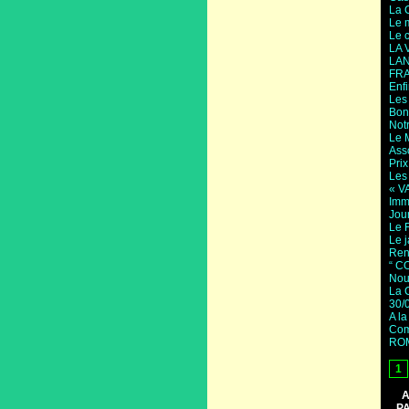
La C
Le 
Le 
LA 
LAN
FR
Enfi
Les 
Bon
Not
Le 
Ass
Prix
Les
« V
Imm
Jou
Le F
Le j
Ren
“ C
Nou
La C
30/
A la
Com
ROM
1
A
P