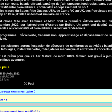
ances, le temps d’un week-end. De nombreuses activités sont prévues afin d
ade sur route, balade offroad, baptême de l'air, tatouage, foodtrucks, bars, co
festif entre bienveillance, convivialité et dépassement de soi !
 les traces du Babes Ride Out aux USA, de Camp VC au UK, des Petrolettes e
 en Italie, il fallait un festival similaire en France.
st chose faite avec Femmes et Moto dont la première édition aura lieu d
tembre 2022, sur l’aérodrome d’Aspres-sur-Buëch. Un week-end destiné a
ardes où convivialité et bienveillance seront au rendez-vous.
programme : découverte, transmission, apprentissage et dépassement de soi.
ivité.
 participantes auront l'occasion de découvrir de nombreuses activités : balad
r, tatouages, instant bien-être, roller, atelier mécanique et entretien et concerts 
t est prévu pour que ce 1er festival de moto 100% féminin soit gravé à jamai
nifique aventure.
e plus
di 30 Août 2022
n MARCOU
18 fois
uveau commentaire :
m * :
resse email (non publiée) * :