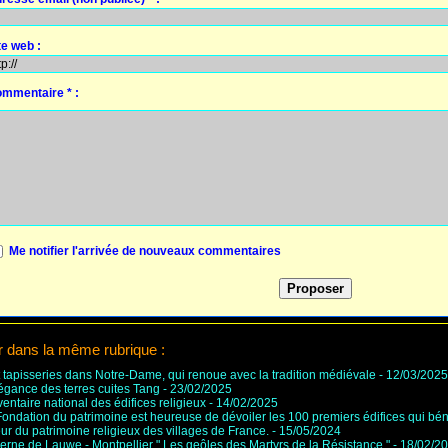
te web :
mmentaire * :
Me notifier l'arrivée de nouveaux commentaires
r dans la même rubrique :
t tapisseries dans Notre-Dame, qui renoue avec la tradition médiévale
- 12/03/2025
légance des terres cuites Tang
- 23/02/2025
ventaire national des édifices religieux
- 14/02/2025
ondation du patrimoine est heureuse de dévoiler les 100 premiers édifices qui béné
ur du patrimoine religieux des villages de France.
- 15/05/2024
erne de Lauwe - Montpellier " Les geôles des Martyrs de la Résistance "
- 18/02/2