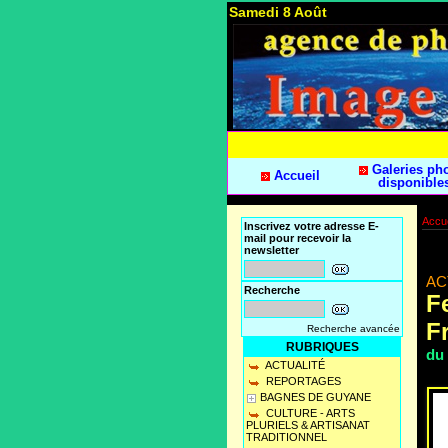
Samedi 8 Août
Galeries ph
Accueil
disponible
Accue
Inscrivez votre adresse E-
mail pour recevoir la
newsletter
AC
Recherche
F
F
Recherche avancée
RUBRIQUES
du
ACTUALITÉ
REPORTAGES
BAGNES DE GUYANE
CULTURE - ARTS
PLURIELS & ARTISANAT
TRADITIONNEL