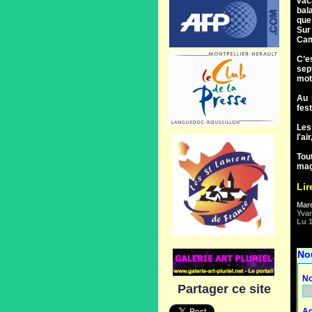
vac
bal
que 
Sur
Camp
C’e
sep
mot
Au 
fest
Les
l'ai
Tou
mag
Lir
Mar
Yva
Lu 1
No
No
Partager ce site
Ad