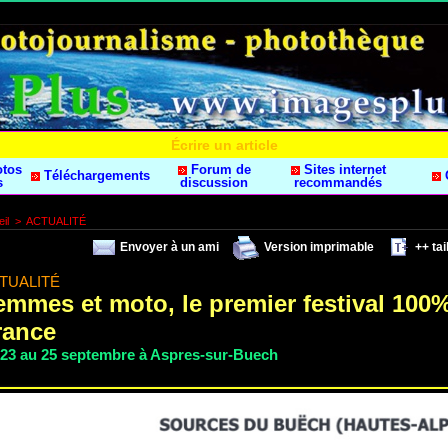
Écrire un article
otos
Forum de
Sites internet
Téléchargements
s
discussion
recommandés
il
>
ACTUALITÉ
Envoyer à un ami
Version imprimable
++ tail
TUALITÉ
emmes et moto, le premier festival 100
rance
 23 au 25 septembre à Aspres-sur-Buech