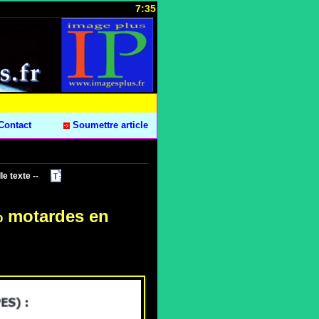
7:35
Contact
Soumettre article
le texte --
% motardes en