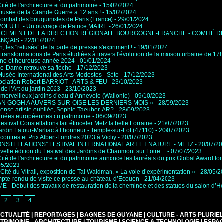
ité de l'architecture et du patrimoine
- 15/02/2024
musée de la Grande Guerre a 12 ans !
- 15/02/2024
combat des bouquinistes de Paris (France)
- 29/01/2024
VOLUTE - Un ouvrage de Patrice MAIRE
- 26/01/2024
CEMENT DE LA DIRECTION RÉGIONALE BOURGOGNE-FRANCHE - COMITÉ DE
ANÇAIS
- 22/01/2024
n, les "refusés” de la carte de presse s'expriment !
- 19/01/2024
transformations de Paris étudiées à travers l'évolution de la maison urbaine de 1
ne et heureuse année 2024
- 01/01/2024
re-Dame retrouve sa flèche
- 17/12/2023
Musée International des Arts Modestes - Sète
- 17/12/2023
ociation Robert BARRIOT - ARTS & FEU
- 23/10/2023
 de l’Art du jardin 2023
- 23/10/2023
 merveilleux jardins d’eau d’Annevoie (Wallonie)
- 09/10/2023
AN GOGH A AUVERS-SUR-OISE LES DERNIERS MOIS »
- 28/09/2023
ense artiste oubliée, Sophie Taeuber-ARP
- 28/09/2023
rnées européennes du patrimoine
- 06/09/2023
estival Constellations fait étinceler Metz la belle Lorraine
- 21/07/2023
ardin Latour-Marliac à l’honneur - Temple-sur-Lot (47110)
- 20/07/2023
contres et Prix Albert-Londres 2023 à Vichy
- 20/07/2023
ONSTELLATIONS” FESTIVAL INTERNATIONAL ART ET NATURE - METZ
- 20/07/2
velle édition du Festival des Jardins de Chaumont sur Loire…
- 07/07/2023
ité de l'architecture et du patrimoine annonce les lauréats du prix Global Award fo
05/2023
 Cité du Vitrail, exposition de Tal Waldman, » La voie d’expérimentation »
- 28/05/
pte-rendu de visite de presse au château d’Ecouen
- 21/04/2023
E - Début des travaux de restauration de la cheminée et des statues du salon d’H
2
3
4
CTUALITÉ
|
REPORTAGES
|
BAGNES DE GUYANE
|
CULTURE - ARTS PLURIE
ATRIMOINE - ARCHITECTURE
|
TOURISME
|
SCIENCE & TECHNOLOGIE
|
ESPA