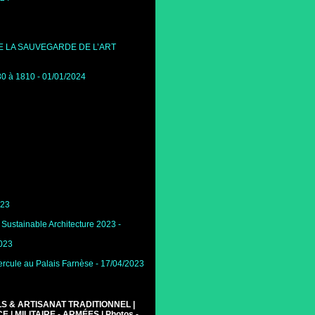
 LA SAUVEGARDE DE L’ART
780 à 1810
- 01/01/2024
023
r Sustainable Architecture 2023
-
2023
ercule au Palais Farnèse
- 17/04/2023
LS & ARTISANAT TRADITIONNEL
|
CE
|
MILITAIRE - ARMÉES
|
Photos -