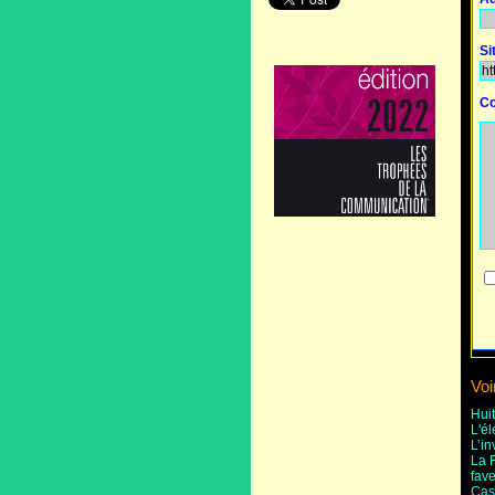
Si
Co
Voi
Hui
L'é
L’in
La F
fave
Cas