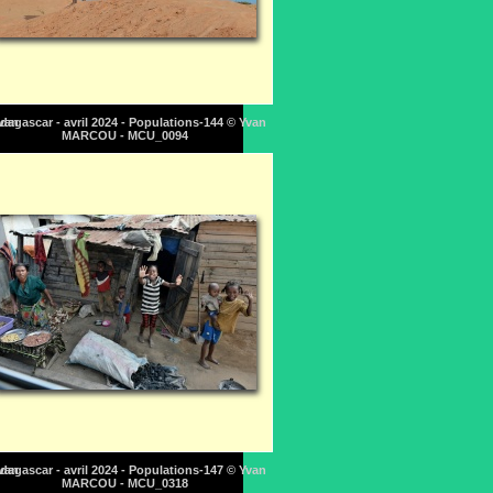
Yvan
dagascar - avril 2024 - Populations-144 © Yvan
MARCOU - MCU_0094
Yvan
dagascar - avril 2024 - Populations-147 © Yvan
MARCOU - MCU_0318