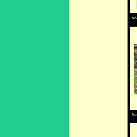
Mad
Mad