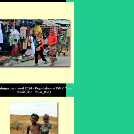
Yvan
dagascar - avril 2024 - Populations-150 © Yvan
MARCOU - MCU_0331