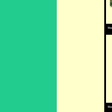
Mad
Mad