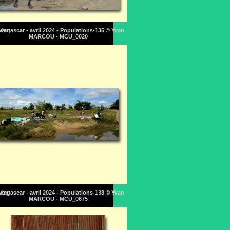
Yvan
dagascar - avril 2024 - Populations-135 © Yvan
MARCOU - MCU_0020
Yvan
dagascar - avril 2024 - Populations-138 © Yvan
MARCOU - MCU_0675