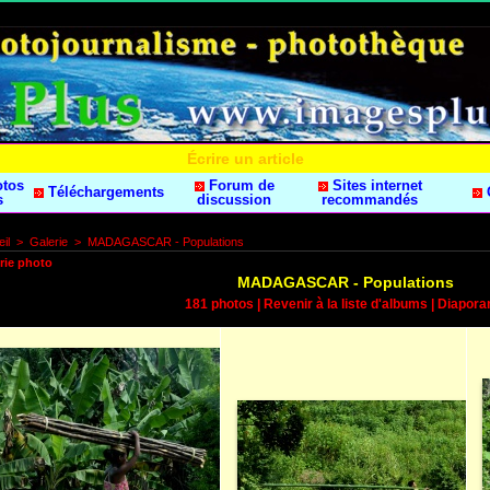
Écrire un article
otos
Forum de
Sites internet
Téléchargements
s
discussion
recommandés
il
>
Galerie
>
MADAGASCAR - Populations
rie photo
MADAGASCAR - Populations
181 photos
|
Revenir à la liste d'albums
|
Diapor