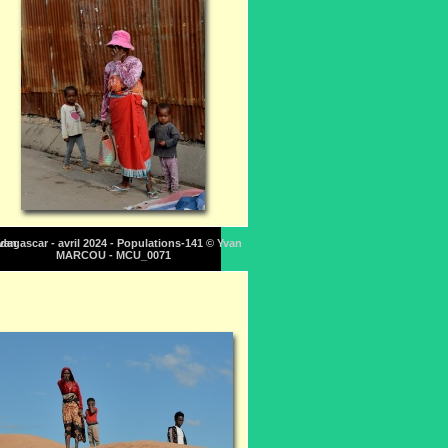
Yvan
dagascar - avril 2024 - Populations-141 © Yvan
MARCOU - MCU_0071