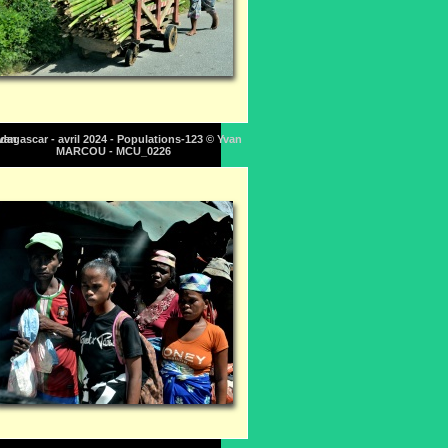
Yvan
dagascar - avril 2024 - Populations-123 © Yvan
MARCOU - MCU_0226