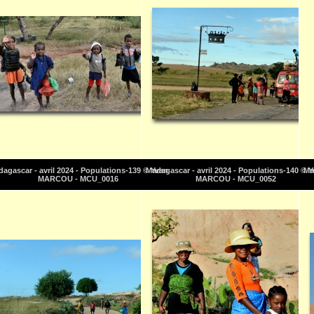
agascar - avril 2024 - Populations-139 © Yvan
Madagascar - avril 2024 - Populations-140 © 
Ma
MARCOU - MCU_0016
MARCOU - MCU_0052