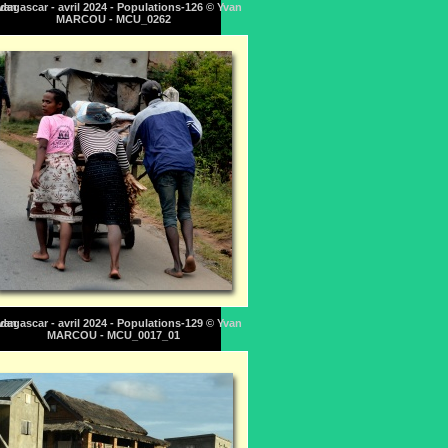
Yvan
dagascar - avril 2024 - Populations-126 © Yvan
MARCOU - MCU_0262
Yvan
dagascar - avril 2024 - Populations-129 © Yvan
MARCOU - MCU_0017_01