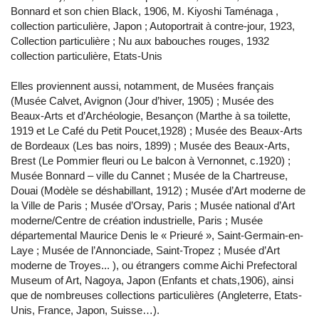
Bonnard et son chien Black, 1906, M. Kiyoshi Taménaga ,
collection particulière, Japon ; Autoportrait à contre-jour, 1923,
Collection particulière ; Nu aux babouches rouges, 1932
collection particulière, Etats-Unis
Elles proviennent aussi, notamment, de Musées français
(Musée Calvet, Avignon (Jour d’hiver, 1905) ; Musée des
Beaux-Arts et d’Archéologie, Besançon (Marthe à sa toilette,
1919 et Le Café du Petit Poucet,1928) ; Musée des Beaux-Arts
de Bordeaux (Les bas noirs, 1899) ; Musée des Beaux-Arts,
Brest (Le Pommier fleuri ou Le balcon à Vernonnet, c.1920) ;
Musée Bonnard – ville du Cannet ; Musée de la Chartreuse,
Douai (Modèle se déshabillant, 1912) ; Musée d’Art moderne de
la Ville de Paris ; Musée d’Orsay, Paris ; Musée national d’Art
moderne/Centre de création industrielle, Paris ; Musée
départemental Maurice Denis le « Prieuré », Saint-Germain-en-
Laye ; Musée de l’Annonciade, Saint-Tropez ; Musée d’Art
moderne de Troyes... ), ou étrangers comme Aichi Prefectoral
Museum of Art, Nagoya, Japon (Enfants et chats,1906), ainsi
que de nombreuses collections particulières (Angleterre, Etats-
Unis, France, Japon, Suisse…).