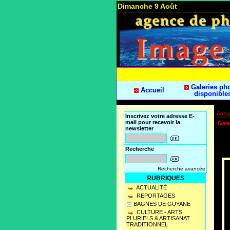
Dimanche 9 Août
Galeries ph
Accueil
disponible
Accue
Inscrivez votre adresse E-
mail pour recevoir la
Gale
newsletter
Recherche
Recherche avancée
RUBRIQUES
ACTUALITÉ
REPORTAGES
BAGNES DE GUYANE
CULTURE - ARTS
PLURIELS & ARTISANAT
TRADITIONNEL