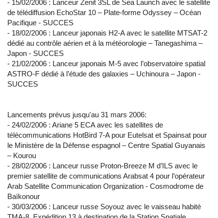
- 15/02/2006 : Lanceur Zenit 3SL de Sea Launch avec le satellite
de télédiffusion EchoStar 10 – Plate-forme Odyssey – Océan
Pacifique - SUCCES
- 18/02/2006 : Lanceur japonais H2-A avec le satellite MTSAT-2
dédié au contrôle aérien et à la météorologie – Tanegashima –
Japon - SUCCES
- 21/02/2006 : Lanceur japonais M-5 avec l’observatoire spatial
ASTRO-F dédié à l’étude des galaxies – Uchinoura – Japon -
SUCCES
Lancements prévus jusqu'au 31 mars 2006:
- 24/02/2006 : Ariane 5 ECA avec les satellites de
télécommunications HotBird 7-A pour Eutelsat et Spainsat pour
le Ministère de la Défense espagnol – Centre Spatial Guyanais
– Kourou
- 28/02/2006 : Lanceur russe Proton-Breeze M d’ILS avec le
premier satellite de communications Arabsat 4 pour l’opérateur
Arab Satellite Communication Organization - Cosmodrome de
Baïkonour
- 30/03/2006 : Lanceur russe Soyouz avec le vaisseau habité
TMA-8, Expédition 13 à destination de la Station Spatiale