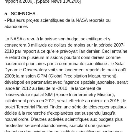
rapport à 2006). [Space News 13/02/06]
5 : SCIENCES.
- Plusieurs projets scientifiques de la NASA reportés ou
abandonnés
La NASA a revu à la baisse son budget scientifique et y
consacrera 3 milliards de dollars de moins sur la période 2007-
2010 par rapport à ce qu’elle prévoyait l’an dernier. Ceci entraîne
le retard de plusieurs missions pourtant considérées comme
hautement prioritaires par la communauté scientifique : le Solar
Dynamic Observatory voit son lancement reporté de mai à août
2009; la mission GPM (Global Precipitation Measurement),
développé en partenariat avec l’agence spatiale japonaise, serait
lancé fin 2012 au lieu de mi-2010 ; le lancement de
l’observatoire spatial SIM (Space Interferometry Mission),
initialement prévu en 2012, serait effectué au mieux en 2015 ; le
projet Terrestrial Planet Finder, une série de télescopes spatiaux
dédiés à la recherche d’exoplanètes est suspendu jusqu’à
nouvel ordre. D’autres activités scientifiques aux budgets plus
modestes seraient abandonnées, suscitant une grande
déception des universités ou instituts scientifiques partenaires