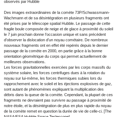
observés par Hubble
Des images extraordinaires de la comète 73P/Schwassmann-
Wachmann et de sa désintégration en plusieurs fragments ont
été prises par le télescope spatial Hubble. Le passage de cette
fragile boule composée de neige et de glace à proximité du soleil
le 7 juin prochain donne l’occasion unique et sans précédent
d’observer la dislocation d’un noyau cométaire. De nombreux
nouveaux fragments ont en effet été repérés depuis le dernier
passage de la comète en 2000, en partie grâce à la bonne
orientation géométrique du corps qui permet actuellement de
meilleures observations.
Les forces gravitationnelles exercées par les corps massifs du
système solaire, les forces centrifuges dues à la rotation du
noyau sur lui-même, les forces thermiques subies lors du
rapprochement avec le soleil et les éjections explosives de gaz,
sont autant de phénomènes expliquant la multiplication des
débris dans la queue de la comète. Cependant, la plupart de ces
fragments ne devraient pas survivre au passage à proximité de
notre étoile, et la désintégration de plus en plus rapide du noyau
de la comète remet en question la durée de vie de celle-ci. [The
NASA/ESA Hubble Space Teslescope]