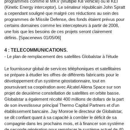
programmes comme le MKV (Multiple Kill Vehicle) ou le KEI
(Kinetic Energy interceptor). Le sénateur républicain John Spratt
a cependant souligné que malgré ces réductions au sein des
programmes de Missile Defense, des fonds étaient prévus pour
certains domaines comme les intercepteurs à partir de 2008,
une fois que les besoins de ces projets seront clairement
définis. [Spacenews 01/05/06]
4 : TELECOMMUNICATIONS.
- Le plan de remplacement des satellites Globalstar à l’étude
Le fournisseur global de services téléphoniques et satellitaires
se prépare à étudier les offres de différents fabricants pour le
développement d’un système géostationnaire, tout en
poursuivant sa coopération avec Alcatel Aliena Space sur son
projet de deuxième constellation de satellites en orbite basse.
Globalstar a également récolté 400 millions de dollars de la part
de son investisseur principal Thermo Capital Partners et d’un
établissement bancaire. Jay Monroe le directeur de Globalstar,
se dit confiant quant à sa capacité à combler le déficit de sa
compagnie dans les prochains mois, et à financer son système
de seconde génération pour remplacer le système actuel de 40