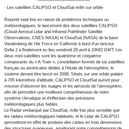
- Les satellites CALIPSO et CloudSat enfin sur orbite
Reporté sept fois en raison de problèmes techniques ou
météorologiques, le lancement des deux satellites CALIPSO
(Cloud-Aerosol Lidar and Infrared Pathfinder Satellite
Observations, CNES-NASA) et CloudSat (NASA) de la base
Vandenberg de l’Air Force en Californie à bord d’un lanceur
Delta 2 a finalement eu lieu vendredi 28 avril à 10h02 GMT. Les
deux mini-satellites sont les quatrième et cinquième
composants du « A-Train », constellation formée de six satellites
français ou américains dédiés à l’étude de l’atmosphère, le
sixième devant être lancé en 2008. Situés sur une orbite polaire
à 705 kilomètres d’altitude, CALIPSO et CloudSat auront pour
mission d’observer les nuages et les aérosols de l’atmosphère,
afin de permettre une meilleure compréhension de notre
système climatique et d’effectuer des prévisions
météorologiques plus fiables.
Le Radar embarqué par CloudSat, mille fois plus sensible que
les radars météorologiques habituels, et le Lidar de CALIPSO
permettront en effet de produire des cartes en trois dimensions
des structures nuageuses, améliorant notre compréhension de